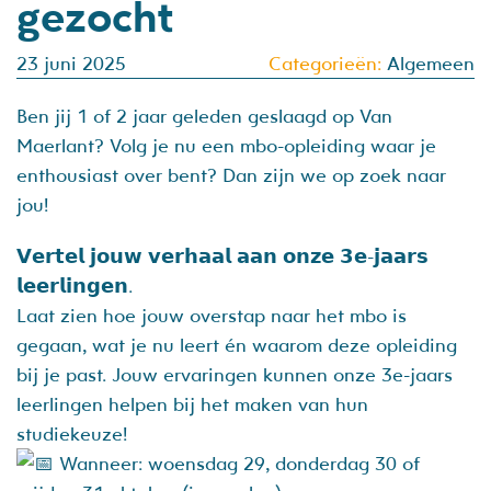
gezocht
23 juni 2025
Categorieën:
Algemeen
Ben jij 1 of 2 jaar geleden geslaagd op Van
Maerlant? Volg je nu een mbo-opleiding waar je
enthousiast over bent? Dan zijn we op zoek naar
jou!
𝗩𝗲𝗿𝘁𝗲𝗹 𝗷𝗼𝘂𝘄 𝘃𝗲𝗿𝗵𝗮𝗮𝗹 𝗮𝗮𝗻 𝗼𝗻𝘇𝗲 𝟯𝗲-𝗷𝗮𝗮𝗿𝘀
𝗹𝗲𝗲𝗿𝗹𝗶𝗻𝗴𝗲𝗻.
Laat zien hoe jouw overstap naar het mbo is
gegaan, wat je nu leert én waarom deze opleiding
bij je past. Jouw ervaringen kunnen onze 3e-jaars
leerlingen helpen bij het maken van hun
studiekeuze!
Wanneer: woensdag 29, donderdag 30 of