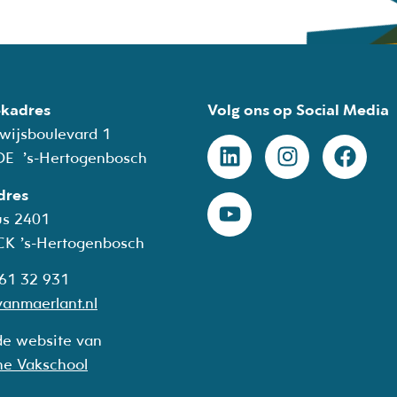
kadres
Volg ons op Social Media
wijsboulevard 1
DE ’s-Hertogenbosch
dres
us 2401
CK
’s-Hertogenbosch
 61 32 931
anmaerlant.nl
de website van
he Vakschool