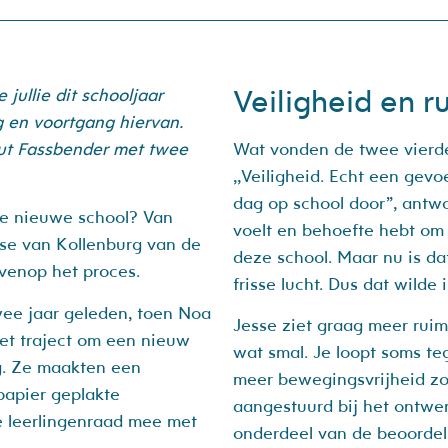
Veiligheid en r
jullie dit schooljaar
g en voortgang hiervan.
ut Fassbender met twee
Wat vonden de twee vierdej
,,Veiligheid. Echt een gevo
dag op school door”, antwoo
de nieuwe school? Van
voelt en behoefte hebt om 
se van Kollenburg van de
deze school. Maar nu is da
venop het proces.
frisse lucht. Dus dat wilde 
wee jaar geleden, toen Noa
Jesse ziet graag meer ruim
het traject om een nieuw
wat smal. Je loopt soms te
g. Ze maakten een
meer bewegingsvrijheid zou 
papier geplakte
aangestuurd bij het ontwe
e leerlingenraad mee met
onderdeel van de beoordel