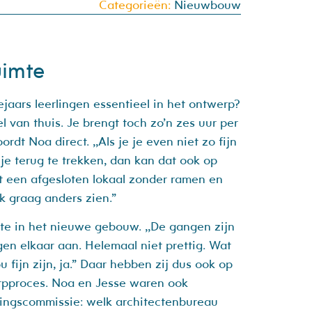
Categorieën:
Nieuwbouw
uimte
aars leerlingen essentieel in het ontwerp?
el van thuis. Je brengt toch zo’n zes uur per
rdt Noa direct. ,,Als je je even niet zo fijn
je terug te trekken, dan kan dat ook op
t een afgesloten lokaal zonder ramen en
ik graag anders zien.”
te in het nieuwe gebouw. ,,De gangen zijn
gen elkaar aan. Helemaal niet prettig. Wat
fijn zijn, ja.” Daar hebben zij dus ook op
rpproces. Noa en Jesse waren ook
ingscommissie: welk architectenbureau