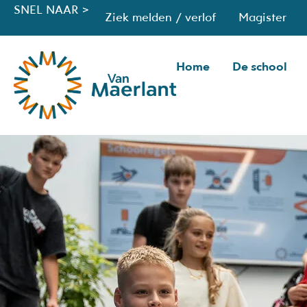
SNEL NAAR >
Ziek melden / verlof
Magister
Home
De school