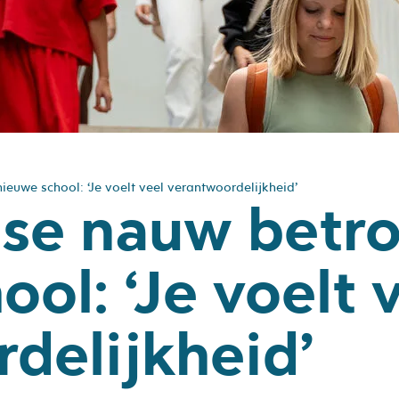
euwe school: ‘Je voelt veel verantwoordelijkheid’
se nauw betro
ol: ‘Je voelt 
delijkheid’