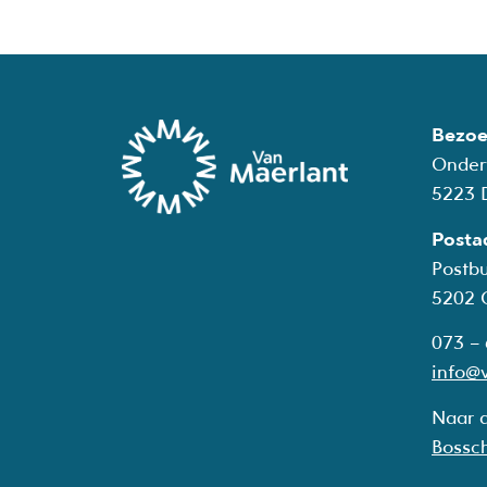
Bezoe
Onder
5223 
Posta
Postb
5202
073 –
info@v
Naar 
Bossc