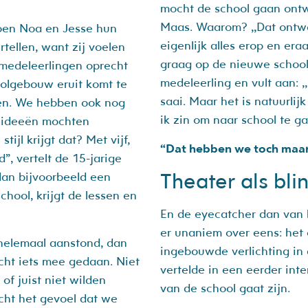
mocht de school gaan ontw
Maas. Waarom? ,,Dat ontwer
doen Noa en Jesse hun
eigenlijk alles erop en era
rtellen, want zij voelen
graag op de nieuwe school 
 medeleerlingen oprecht
medeleerling en vult aan: ,
olgebouw eruit komt te
saai. Maar het is natuurlij
sen. We hebben ook nog
ik zin om naar school te ga
e ideeën mochten
tijl krijgt dat? Met vijf,
“Dat hebben we toch maar 
, vertelt de 15-jarige
Theater als bl
 dan bijvoorbeeld een
school, krijgt de lessen en
En de eyecatcher dan van 
er unaniem over eens: het o
t helemaal aanstond, dan
ingebouwde verlichting in 
ht iets mee gedaan. Niet
vertelde in een eerder int
 of juist niet wilden
van de school gaat zijn.
cht het gevoel dat we