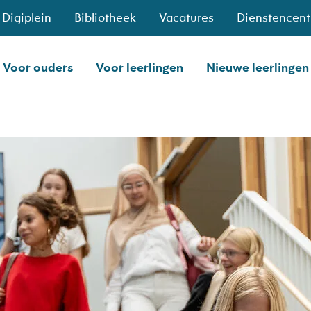
Digiplein
Bibliotheek
Vacatures
Dienstencen
Voor ouders
Voor leerlingen
Nieuwe leerlingen