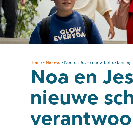
Home
•
Nieuws
•
Noa en Jesse nauw betrokken bij ni
Noa en Jes
nieuwe scho
verantwoor