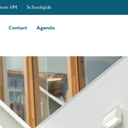
trum VM
Schoolgids
Contact
Agenda