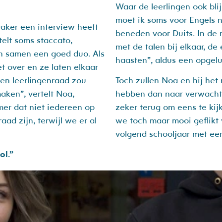
Waar de leerlingen ook blij
moet ik soms voor Engels 
 vaker een interview heeft
beneden voor Duits. In de 
telt soms staccato,
met de talen bij elkaar, d
n samen een goed duo. Als
haasten”, aldus een opgelu
t over en ze laten elkaar
 een leerlingenraad zou
Toch zullen Noa en hij he
aken”, vertelt Noa,
hebben dan naar verwacht
er dat niet iedereen op
zeker terug om eens te kijk
ad zijn, terwijl we er al
we toch maar mooi geflikt 
volgend schooljaar met een
ol.”