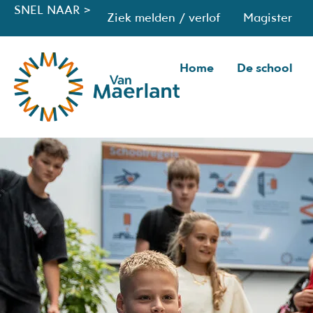
SNEL NAAR >
Ziek melden / verlof
Magister
Home
De school