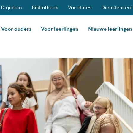
Digiplein
Bibliotheek
Vacatures
Dienstencen
Voor ouders
Voor leerlingen
Nieuwe leerlingen