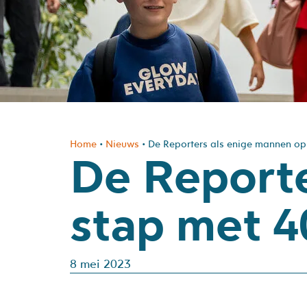
Home
•
Nieuws
•
De Reporters als enige mannen op
De Reporte
stap met 
8 mei 2023