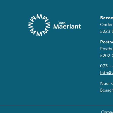
Bezoe
Onder
5223 
Posta
Postb
5202
073 –
info@v
Naar 
Bossc
Ontw