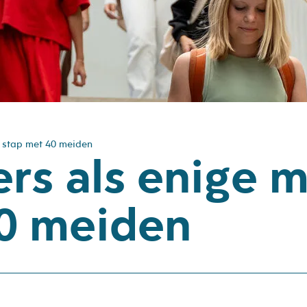
 stap met 40 meiden
rs als enige 
40 meiden