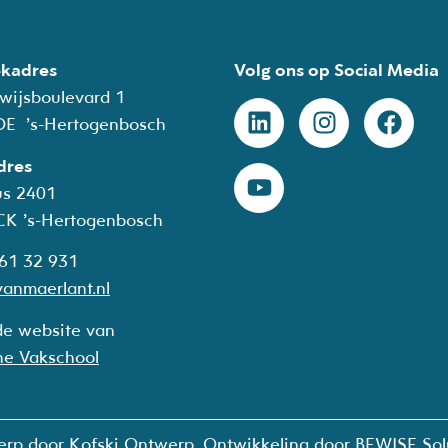
kadres
Volg ons op Social Media
wijsboulevard 1
DE ’s-Hertogenbosch
dres
us 2401
CK
’s-Hertogenbosch
 61 32 931
anmaerlant.nl
de website van
he Vakschool
erp door
Kofski Ontwerp
, Ontwikkeling door
BEWISE Sol