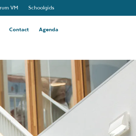
trum VM
Schoolgids
Contact
Agenda