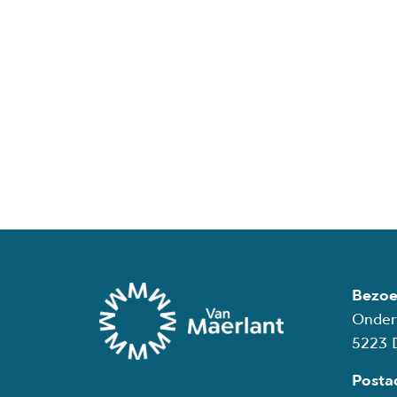
Bezoe
Onder
5223 
Posta