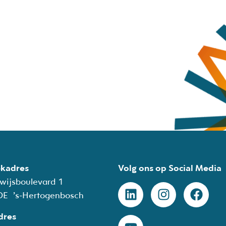
kadres
Volg ons op Social Media
wijsboulevard 1
DE ’s-Hertogenbosch
dres