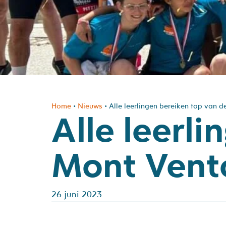
Home
•
Nieuws
•
Alle leerlingen bereiken top van 
Alle leerl
Mont Vent
26 juni 2023