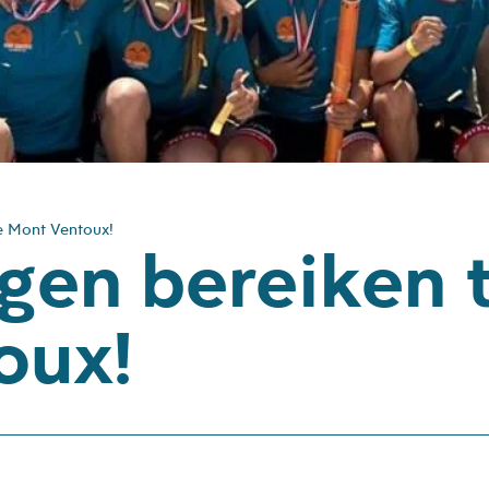
de Mont Ventoux!
ingen bereiken 
oux!