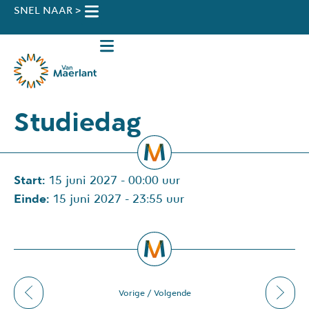
SNEL NAAR >
Ziek melden / verlof
Dienstencentrum VM
Voor ouders
Voor leerlingen
Nieuwe leerlingen
Studiedag
Start:
15 juni 2027 - 00:00 uur
Einde:
15 juni 2027 - 23:55 uur
Vorige
/
Volgende